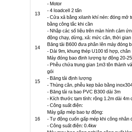
- Motor
- 4 loadcell 2 tấn
13
- Cửa xả bằng xilanh khí nén: đóng mở t
bằng công tắc khi cần
- Nhập các số liệu trên màn hình cảm ứng
động chạy, dừng, xả: mức cân, thời gian trộ
Băng tải B600 đưa phân lên máy đóng 
14
- Dài 9m, khung thép U100 tổ hợp, chân 
Máy đóng bao định lượng tự động 20-25k
- Phễu chứa trung gian 1m3 tôn thành v
gói
- Băng tải định lượng
15
- Thùng cân, phễu kẹp bảo bằng inox30
- Băng tải ra bao PVC B300 dài 3m
- Kích thước tạm tính: rộng 1.2m dài 4m
- Công suất điện:
Máy gấp mép bao tự động:
16
- Tự động cuốn gấp mép khi công nhân 
- Công suất điện: 0.4kw