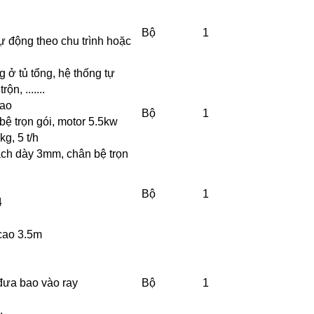
Bộ
1
ự động theo chu trình hoặc
 ở tủ tổng, hệ thống tự
n, .......
bao
Bộ
1
bệ trọn gói, motor 5.5kw
g, 5 t/h
ách dày 3mm, chân bệ trọn
Bộ
1
4
 cao 3.5m
đưa bao vào ray
Bộ
1