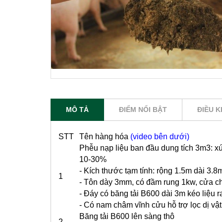
MÔ TẢ
ĐIỂM NỔI BẬT
ĐIỀU K
STT
Tên hàng hóa
(video bên dưới)
Phễu nạp liệu ban đầu dung tích 3m3: xú
10-30%
- Kích thước tạm tính: rộng 1.5m dài 3.
1
- Tôn dày 3mm, có đầm rung 1kw, cửa c
- Đáy có băng tải B600 dài 3m kéo liệu r
- Có nam châm vĩnh cửu hỗ trợ lọc dị vật
Băng tải B600 lên sàng thô
2