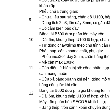
- Có cửa xả xoay được để xả phân ra ng
khẩn cấp
Phễu chứa trung gian:
- Chứa liệu sau sàng, chân đỡ U100, hộ
9
- Dung tích 2m3, tôn dày 3mm, có gắn đầ
- Có cảm biến báo đầy
Băng tải B600 đưa phân lên máy trộn
10
- Dài 6m, khung thép U100 tổ hợp, chân 
- Tự động chạy/dừng theo chu trình cân 
Phễu nạp, cân khoáng chất, phụ gia:
- Phễu inox304 dày 3mm, chân bằng thé
- Mẻ cân max 100kg
11
- Cân điện tử hiển thị số: công nhân nạp
cân mong muốn
- Cửa xả bằng xilanh khí nén: đóng mở t
bằng công tắc khi cần
Băng tải B600 đưa phụ gia khoáng lên m
12
- Dài 6m, khung thép U100 tổ hợp, chân 
Máy trộn phân bón SECO 5 t/h tích hợp 
- Bằng thép, trộn cánh xoắn chuyên dụng,