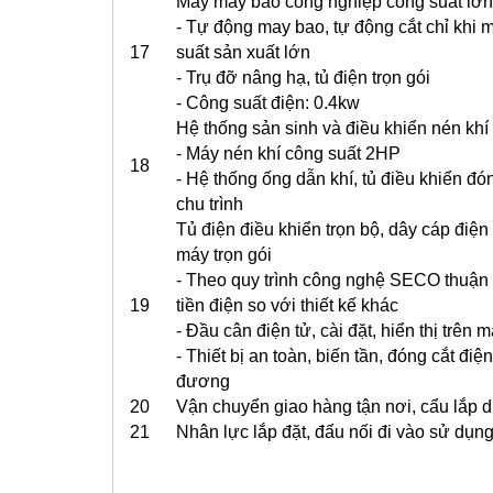
Máy may bao công nghiệp công suất lớn
- Tự động may bao, tự động cắt chỉ khi
17
suất sản xuất lớn
- Trụ đỡ nâng hạ, tủ điện trọn gói
- Công suất điện: 0.4kw
Hệ thống sản sinh và điều khiển nén khí
- Máy nén khí công suất 2HP
18
- Hệ thống ống dẫn khí, tủ điều khiển đ
chu trình
Tủ điện điều khiển trọn bộ, dây cáp điện 
máy trọn gói
- Theo quy trình công nghệ SECO thuận t
19
tiền điện so với thiết kế khác
- Đầu cân điện tử, cài đặt, hiển thị trên
- Thiết bị an toàn, biến tần, đóng cắt đ
đương
20
Vận chuyển giao hàng tận nơi, cẩu lắp 
21
Nhân lực lắp đặt, đấu nối đi vào sử dụn