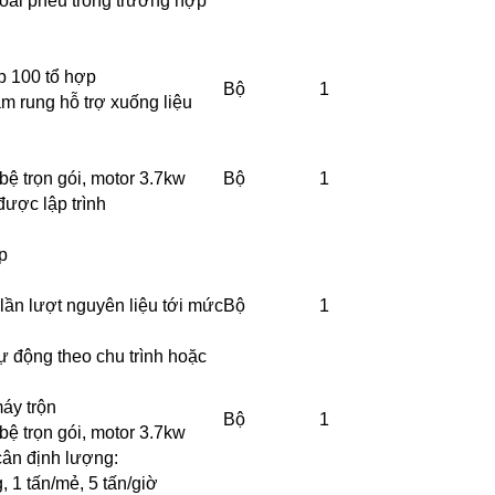
oài phễu trong trường hợp
p 100 tổ hợp
Bộ
1
m rung hỗ trợ xuống liệu
bệ trọn gói, motor 3.7kw
Bộ
1
được lập trình
p
 lần lượt nguyên liệu tới mức
Bộ
1
ự động theo chu trình hoặc
áy trộn
Bộ
1
bệ trọn gói, motor 3.7kw
cân định lượng:
 1 tấn/mẻ, 5 tấn/giờ