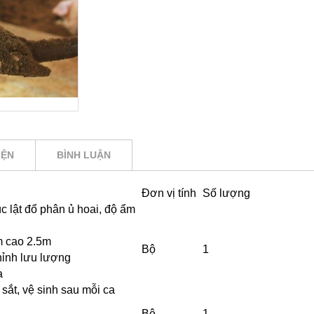
IỆN
BÌNH LUẬN
Đơn vị tính
Số lượng
c lật đổ phân ủ hoai, độ ẩm
8m cao 2.5m
Bộ
1
hỉnh lưu lượng
a
 sắt, vệ sinh sau mỗi ca
Bộ
1