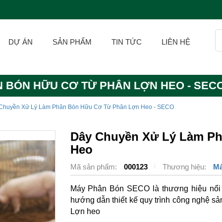
DỰ ÁN
SẢN PHẨM
TIN TỨC
LIÊN HỆ
 BÓN HỮU CƠ TỪ PHÂN LỢN HEO - SEC
Chuyền Xử Lý Làm Phân Bón Hữu Cơ Từ Phân Lợn Heo - SECO
Dây Chuyền Xử Lý Làm P
Heo
Mã sản phẩm:
000123
Thương hiệu:
Má
Máy Phân Bón SECO là thương hiệu nổi t
hướng dẫn thiết kế quy trình công nghệ sản
Lợn heo