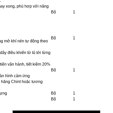
:
 may xong, phù hợp với năng
Bộ
1
Bộ
1
óng mở khí nén tự động theo
dây điều khiển từ tủ tới từng
iện vận hành, tiết kiệm 20%
Bộ
1
 màn hình cảm ứng
iện hãng Chint hoặc tương
dựng
Bộ
1
g
Bộ
1