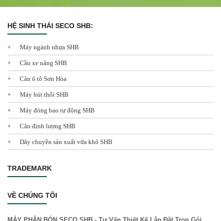
HỆ SINH THÁI SECO SHB:
Máy ngành nhựa SHB
Cầu xe nâng SHB
Cân ô tô Sơn Hòa
Máy hút thổi SHB
Máy đóng bao tự động SHB
Cân định lượng SHB
Dây chuyền sản xuất vữa khô SHB
TRADEMARK
VỀ CHÚNG TÔI
MÁY PHÂN BÓN SECO SHB - Tư Vấn Thiết Kế Lắp Đặt Trọn Gói