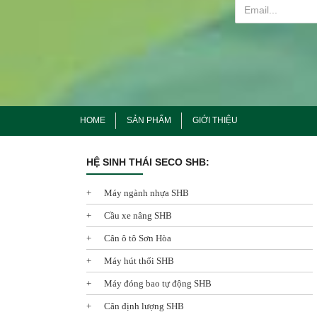
HOME
SẢN PHẨM
GIỚI THIỆU
HỆ SINH THÁI SECO SHB:
Máy ngành nhựa SHB
Cầu xe nâng SHB
Cân ô tô Sơn Hòa
Máy hút thổi SHB
Máy đóng bao tự động SHB
Cân định lượng SHB