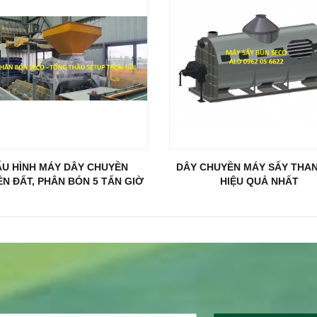
U HÌNH MÁY DÂY CHUYỀN
DÂY CHUYỀN MÁY SẤY THA
ỀN ĐẤT, PHÂN BÓN 5 TẤN GIỜ
HIỆU QUẢ NHẤT