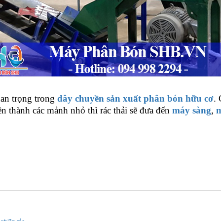
an trọng trong
dây chuyền sản xuất phân bón hữu cơ
. 
iền thành các mảnh nhỏ thì rác thải sẽ đưa đến
máy sàng
,