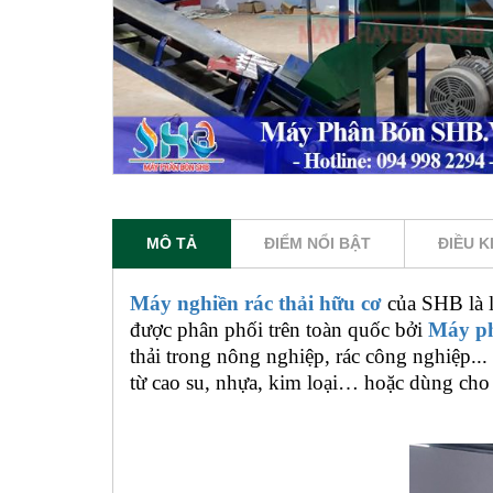
MÔ TẢ
ĐIỂM NỔI BẬT
ĐIỀU K
Máy nghiền rác thải hữu cơ
của SHB là l
được phân phối trên toàn quốc bởi
Máy p
thải trong nông nghiệp, rác công nghiệp..
từ cao su, nhựa, kim loại… hoặc dùng cho c