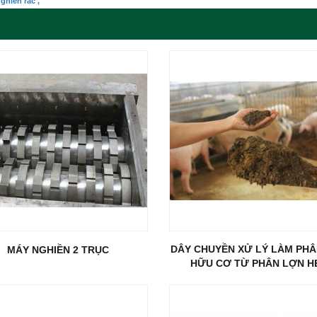
ghiền rác ,
DÂY CHUYỀN XỬ LÝ LÀM PH
MÁY NGHIỀN 2 TRỤC
HỮU CƠ TỪ PHÂN LỢN H