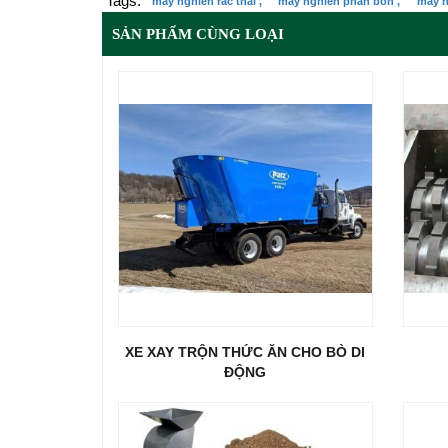
Tags:
máy nghiền rác thải ,
máy nghiền phân bón ,
máy n
SẢN PHẨM CÙNG LOẠI
XE XAY TRỘN THỨC ĂN CHO BÒ DI
ĐỘNG