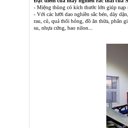
Đặc điểm của máy nghiền rác thải của 
- Miệng thùng có kích thước lớn giúp nạp 
- Với các lưỡi dao nghiền sắc bén, dày dặn
rau, củ, quả thối hỏng, đồ ăn thừa, phân g
su, nhựa cứng, bao nilon...