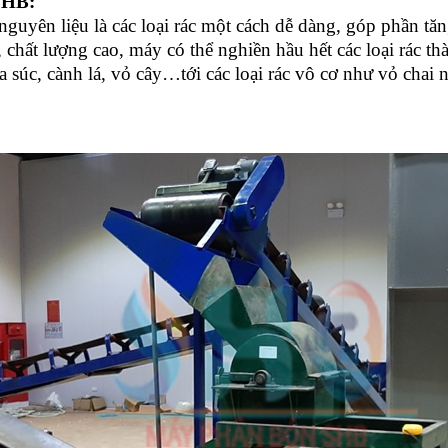
SHB:
nguyên liệu là các loại rác một cách dễ dàng, góp phần tă
, chất lượng cao, máy có thể nghiền hầu hết các loại rác t
ia súc, cành lá, vỏ cây…tới các loại rác vô cơ như vỏ chai 