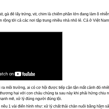
thịt, gà đẻ lấy trứng, vịt, chim là chiếm phần lớn đang làm ô nhi
 rộng tới cả các nơi tập trung nhiều nhà nhỏ lẻ. Cả ở Việt Nam
 ra môi trường, ai có cơ hội được tiếp cận tận mắt cảnh đó nhi
hương hại với con cháu chúng ta sau này khi phải hứng chịu 
mạnh mẽ, xử lý đúng người đúng tội.
ể nêu 1 vài điển hình như: xử lý chất thải chăn nuôi bằng hầm s