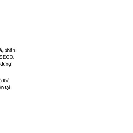
gà, phân
i SECO,
 dụng
n thể
n tại