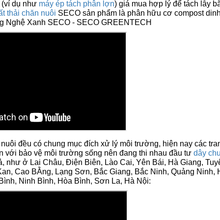
 (ví dụ như
máy ép tách phân lợn
) giá mua hợp lý để tách lẫy b
t thải chăn nuôi
SECO sản phẩm là phân hữu cơ compost din
Công Nghệ Xanh SECO - SECO GREENTECH
nuôi đều có chung mục đích xử lý môi trường, hiện nay các tran
n với bảo vệ môi trường sống nên đang thi nhau đầu tư
dây ch
ả, như ở Lai Châu, Điện Biên, Lào Cai, Yên Bái, Hà Giang, Tuy
Kan, Cao BẰng, Lạng Sơn, Bắc Giang, Bắc Ninh, Quảng Ninh, 
ình, Ninh Bình, Hòa Bình, Sơn La, Hà Nội: