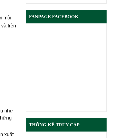
FANPAGE FACEBOOK
ễm môi
 và trên
ều như
những
THỐNG KÊ TRUY CẬP
ản xuất