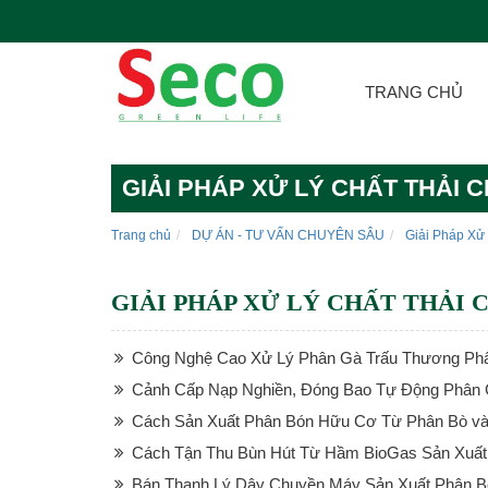
TRANG CHỦ
GIẢI PHÁP XỬ LÝ CHẤT THẢI 
Trang chủ
DỰ ÁN - TƯ VẤN CHUYÊN SÂU
Giải Pháp Xử
GIẢI PHÁP XỬ LÝ CHẤT THẢI
Công Nghệ Cao Xử Lý Phân Gà Trấu Thương P
Cảnh Cấp Nạp Nghiền, Đóng Bao Tự Động Phân
Cách Sản Xuất Phân Bón Hữu Cơ Từ Phân Bò và
Cách Tận Thu Bùn Hút Từ Hầm BioGas Sản Xuấ
Bán Thanh Lý Dây Chuyền Máy Sản Xuất Phân 