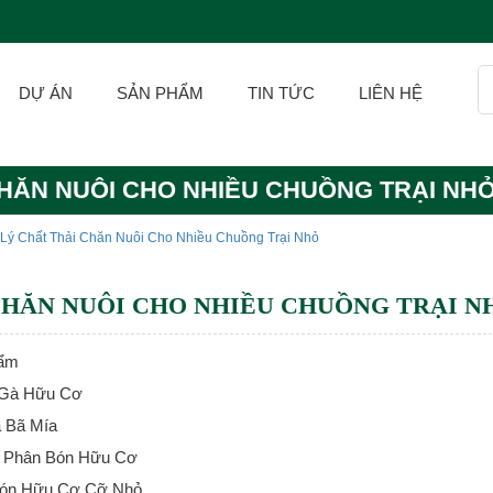
DỰ ÁN
SẢN PHẨM
TIN TỨC
LIÊN HỆ
CHĂN NUÔI CHO NHIỀU CHUỒNG TRẠI NH
 Lý Chất Thải Chăn Nuôi Cho Nhiều Chuồng Trại Nhỏ
 CHĂN NUÔI CHO NHIỀU CHUỒNG TRẠI N
hẩm
 Gà Hữu Cơ
 Bã Mía
t Phân Bón Hữu Cơ
Bón Hữu Cơ Cỡ Nhỏ