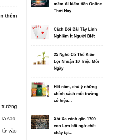
mềm AI kiếm tiền Online
Thời Nay
iến thêm
Cách Bói Bài Tây Linh
Nghiệm Ít Người Biết
25 Nghề Có Thể Kiếm
Lợi Nhuận 10 Triệu Mỗi
Ngày
Hết năm, chú ý những
chính sách môi trường
có hiệu...
 trường
 ra sao,
Xót Xa cảnh gần 1300
con Lợn bất ngờ chết
ỏ từ vào
cháy tại...