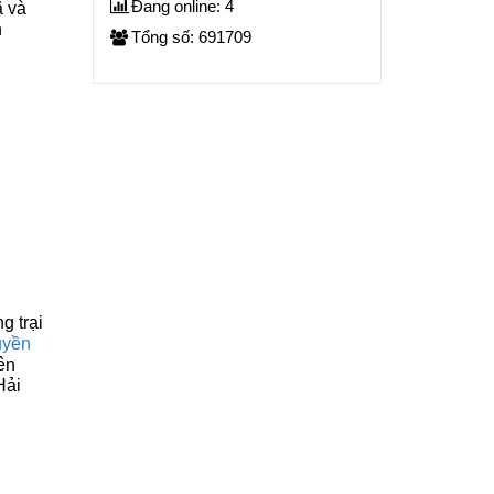
Đang online: 4
ã và
h
Tổng số: 691709
g trại
uyền
ên
Hải