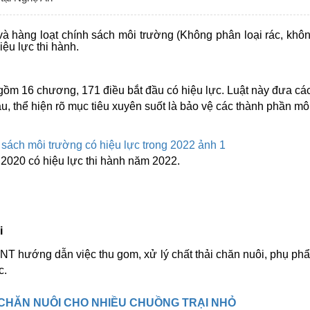
à hàng loạt chính sách môi trường (Không phân loại rác, kh
iệu lực thi hành.
ồm 16 chương, 171 điều bắt đầu có hiệu lực. Luật này đưa cá
u, thể hiện rõ mục tiêu xuyên suốt là bảo vệ các thành phần mô
 2020 có hiệu lực thi hành năm 2022.
i
T hướng dẫn việc thu gom, xử lý chất thải chăn nuôi, phụ ph
c.
I CHĂN NUÔI CHO NHIỀU CHUỒNG TRẠI NHỎ