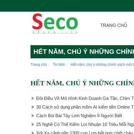
TRANG CHỦ
HẾT NĂM, CHÚ Ý NHỮNG CHÍN
Trang chủ
Tin Mới
Hết năm, chú ý những chính sách môi t
HẾT NĂM, CHÚ Ý NHỮNG CHÍN
Đôi Điều Về Mô Hình Kinh Doanh Gà Tần, Chim 
30 Cách sử dụng phần mềm AI kiếm tiền Online 
Cách Bói Bài Tây Linh Nghiệm Ít Người Biết
25 Nghề Có Thể Kiếm Lợi Nhuận 10 Triệu Mỗi Ng
Xót Xa cảnh gần 1300 con Lợn bất ngờ chết cháy 