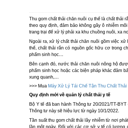
Thu gom chất thải chăn nuôi cụ thể là chất thải
theo quy định, đảm bảo không gây ô nhiễm môi tr
trang trại để xử lý phải xa khu chuồng nuôi, xa 
Ngoài ra, xử lý chất thải chăn nuôi gồm việc xử
thể, chất thải rắn có nguồn gốc hữu cơ trong 
phẩm sinh học…
Bên cạnh đó, nước thải chăn nuôi nông hộ được
phẩm sinh học hoặc các biện pháp khác đảm bảo 
xung quanh,…
>>> Mua
Máy Xử Lý Tái Chế Tận Thu Chất Thải
Quy định mới về quản lý chất thải y tế
Bộ Y tế đã ban hành Thông tư 20/2021/TT-BYT qu
Thông tư này sẽ hiệu lực từ ngày 10/1/2022.
Tần suất thu gom chất thải lây nhiễm từ nơi phát
lần một ngày. Đối với các cơ sở y tế có lượng c