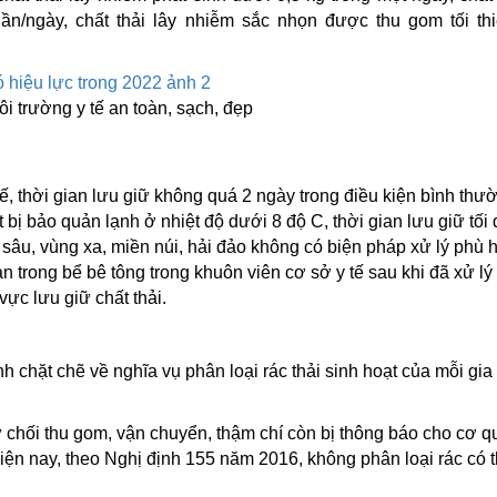
lần/ngày, chất thải lây nhiễm sắc nhọn được thu gom tối thi
ôi trường y tế an toàn, sạch, đẹp
 tế, thời gian lưu giữ không quá 2 ngày trong điều kiện bình thư
t bị bảo quản lạnh ở nhiệt độ dưới 8 độ C, thời gian lưu giữ tối
sâu, vùng xa, miền núi, hải đảo không có biện pháp xử lý phù h
 trong bể bê tông trong khuôn viên cơ sở y tế sau khi đã xử lý t
vực lưu giữ chất thải.
h chặt chẽ về nghĩa vụ phân loại rác thải sinh hoạt của mỗi gia 
từ chối thu gom, vận chuyển, thậm chí còn bị thông báo cho cơ q
Hiện nay, theo Nghị định 155 năm 2016, không phân loại rác có 