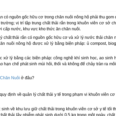
 rắn có nguồn gốc hữu cơ trong chăn nuôi nông hộ phải thu gom 
ường; vị trí tập trung chất thải rắn trong khuôn viên cơ sở c
nơi cấp nước, khu vực kho thức ăn chăn nuôi.
 lý chất thải rắn có nguồn gốc hữu cơ và xử lý nước thải chăn 
chăn nuôi nông hộ được xử lý bằng biện pháp: ủ compost, bio
 xử lý bằng các biện pháp: công nghệ khí sinh học, ao sinh 
hạn chế phát sinh mùi hôi, thối và không để chảy tràn ra mô
 Chăn Nuôi
ở đâu?
y định về quản lý chất thải y tế trong phạm vi khuôn viên cơ 
 sinh về khu lưu giữ chất thải trong khuôn viên cơ sở y tế tối t
hất thải lây nhiễm phát sinh dưới 0,5 kg trong một ngày, chất 