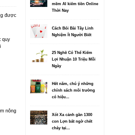
mềm AI kiếm tiền Online
Thời Nay
ông được
Cách Bói Bài Tây Linh
Nghiệm Ít Người Biết
c quy
i
25 Nghề Có Thể Kiếm
Lợi Nhuận 10 Triệu Mỗi
Ngày
Hết năm, chú ý những
chính sách môi trường
có hiệu...
ẩm nông
Xót Xa cảnh gần 1300
con Lợn bất ngờ chết
cháy tại...