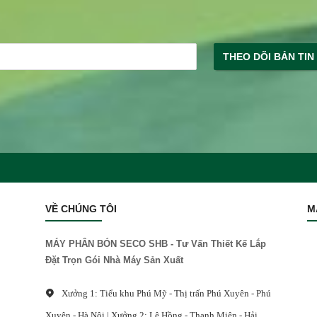
THEO DÕI BẢN TIN
VỀ CHÚNG TÔI
M
MÁY PHÂN BÓN SECO SHB - Tư Vấn Thiết Kế Lắp
Đặt Trọn Gói Nhà Máy Sản Xuất
Xưởng 1: Tiểu khu Phú Mỹ - Thị trấn Phú Xuyên - Phú
Xuyên - Hà Nội | Xưởng 2: Lê Hồng - Thanh Miện - Hải