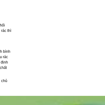
hối
rác thì
nh bình
u rác
 định
 chất
, chủ