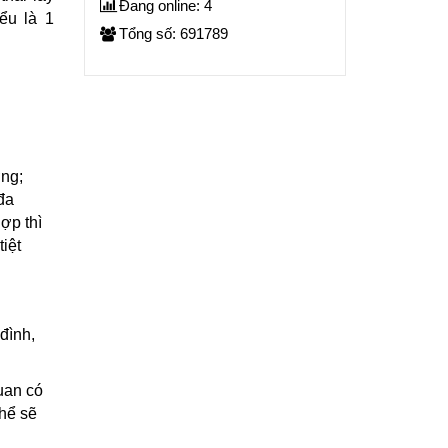
Đang online: 4
ểu là 1
Tổng số: 691789
ờng;
 đa
ợp thì
iệt
đình,
uan có
thể sẽ