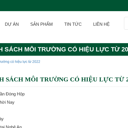
DỰ ÁN
SẢN PHẨM
TIN TỨC
LIÊN HỆ
H SÁCH MÔI TRƯỜNG CÓ HIỆU LỰC TỪ 20
rường có hiệu lực từ 2022
H SÁCH MÔI TRƯỜNG CÓ HIỆU LỰC TỪ 2
Tần Đóng Hộp
Thời Nay
ày
tại Nghệ An