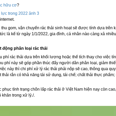
ác hữu cơ
?
nternet.
 thu gom, vận chuyển rác thải sinh hoạt sẽ được tính dựa trên k
tức là kể từ ngày 1/1/2022, gia đình, cá nhân nào càng xả nhiều 
t động phân loại rác thải
phí rác thải dựa trên khối lượng hoặc thể tích thay cho việc tí
u phí này sẽ góp phần thúc đẩy người dân phân loại, giảm thiể
iệc này thì chi phí xử lý rác thải phải nộp sẽ cao, thông qua quy
 thải rắn có khả năng tái sử dụng, tái chế; chất thải thực phẩm;
 phục tình trạng chôn lấp rác thải ở Việt Nam hiện nay còn cao
khăn trong xử lý./.