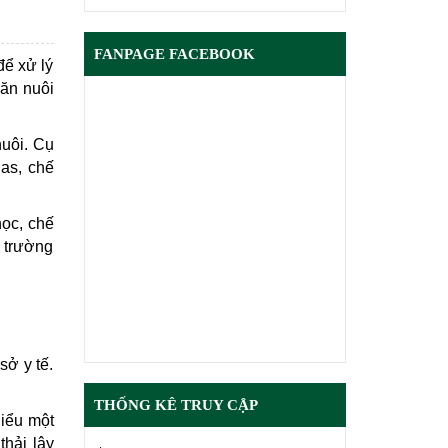
FANPAGE FACEBOOK
để xử lý
hăn nuôi
nuôi. Cụ
gas, chế
học, chế
i trường
sở y tế.
THỐNG KÊ TRUY CẬP
hiểu một
thải lây