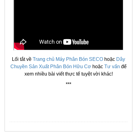
Lối tắt về
Trang chủ Máy Phân Bón SECO
hoặc
Dây
Chuyền Sản Xuất Phân Bón Hữu Cơ
hoặc
Tư vấn
để
xem nhiều bài viết thực tế tuyệt vời khác!
***