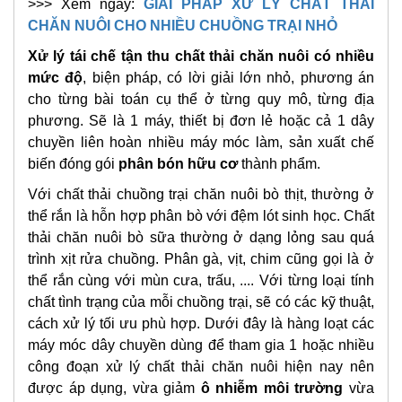
>>> Xem ngay:
GIẢI PHÁP XỬ LÝ CHẤT THẢI
CHĂN NUÔI CHO NHIỀU CHUỒNG TRẠI NHỎ
Xử lý tái chế tận thu chất thải chăn nuôi có nhiều
mức độ
, biện pháp, có lời giải lớn nhỏ, phương án
cho từng bài toán cụ thể ở từng quy mô, từng địa
phương. Sẽ là 1 máy, thiết bị đơn lẻ hoặc cả 1 dây
chuyền liên hoàn nhiều máy móc làm, sản xuất chế
biến đóng gói
phân bón hữu cơ
thành phẩm.
Với chất thải chuồng trại chăn nuôi bò thịt, thường ở
thể rắn là hỗn hợp phân bò với đệm lót sinh học. Chất
thải chăn nuôi bò sữa thường ở dạng lỏng sau quá
trình xịt rửa chuồng. Phân gà, vịt, chim cũng gọi là ở
thể rắn cùng với mùn cưa, trấu, .... Với từng loại tính
chất tình trạng của mỗi chuồng trại, sẽ có các kỹ thuật,
cách xử lý tối ưu phù hợp. Dưới đây là hàng loạt các
máy móc dây chuyền dùng để tham gia 1 hoặc nhiều
công đoạn xử lý chất thải chăn nuôi hiện nay nên
được áp dụng, vừa giảm
ô nhiễm môi trường
vừa